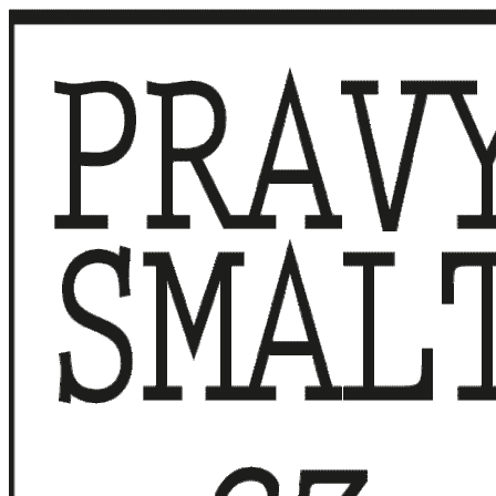
Přeskočit
na
obsah