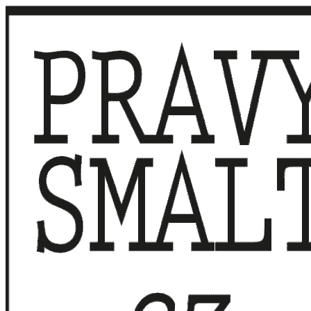
Přeskočit
na
obsah