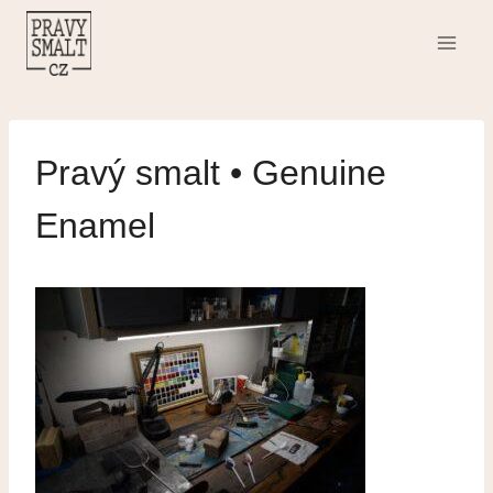
Přeskočit
na
obsah
Pravý smalt • Genuine
Enamel