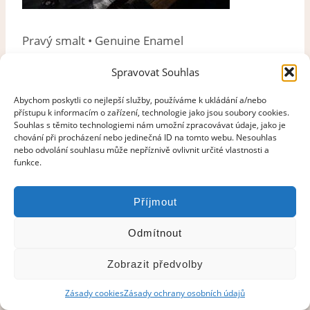
Pravý smalt • Genuine Enamel
Spravovat Souhlas
Abychom poskytli co nejlepší služby, používáme k ukládání a/nebo
přístupu k informacím o zařízení, technologie jako jsou soubory cookies.
Souhlas s těmito technologiemi nám umožní zpracovávat údaje, jako je
chování při procházení nebo jedinečná ID na tomto webu. Nesouhlas
nebo odvolání souhlasu může nepříznivě ovlivnit určité vlastnosti a
funkce.
Příjmout
Odmítnout
Zobrazit předvolby
© 2021–2026 Pravý smalt
Zásady cookies
Zásady ochrany osobních údajů