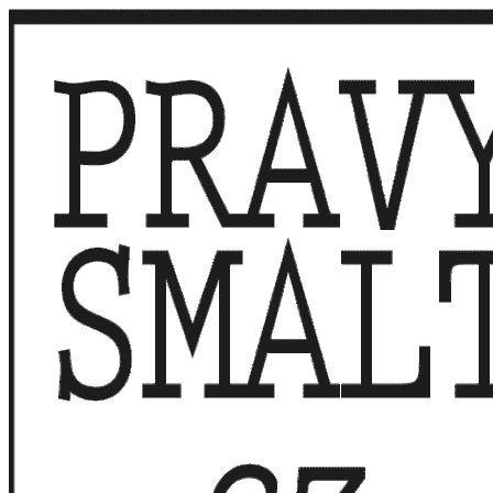
Přeskočit
na
obsah