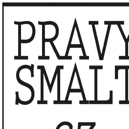
Přeskočit
na
obsah