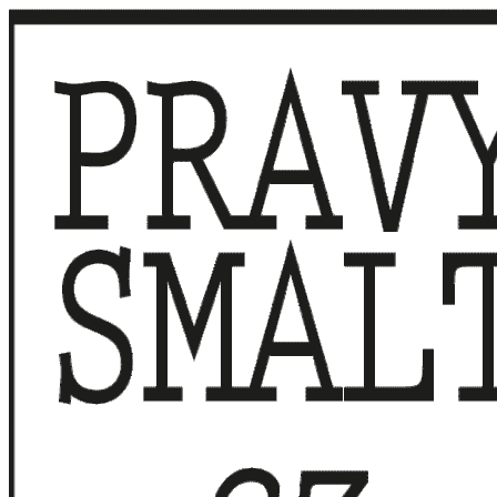
Přeskočit
na
obsah