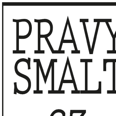
Přeskočit
na
obsah