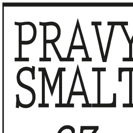
Přeskočit
na
obsah