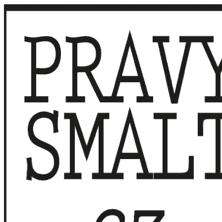
Přeskočit
na
obsah