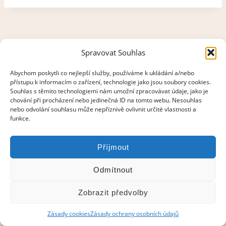
Spravovat Souhlas
Abychom poskytli co nejlepší služby, používáme k ukládání a/nebo
přístupu k informacím o zařízení, technologie jako jsou soubory cookies.
Souhlas s těmito technologiemi nám umožní zpracovávat údaje, jako je
chování při procházení nebo jedinečná ID na tomto webu. Nesouhlas
nebo odvolání souhlasu může nepříznivě ovlivnit určité vlastnosti a
funkce.
Příjmout
Odmítnout
Zobrazit předvolby
© 2021–2026 Pravý smalt
Zásady cookies
Zásady ochrany osobních údajů