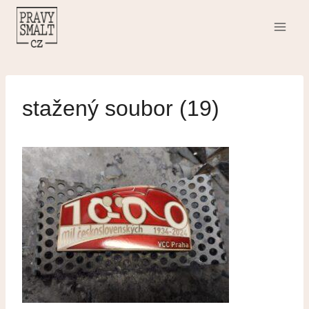
Přeskočit
na
obsah
stažený soubor (19)