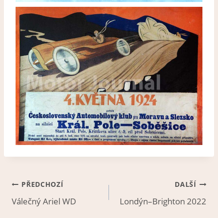
Navigace
PŘEDCHOZÍ
DALŠÍ
Válečný Ariel WD
Londýn–Brighton 2022
pro