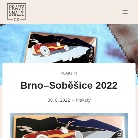
Přeskočit
na
obsah
PLAKETY
Brno–Soběšice 2022
30. 8. 2022
Plakety