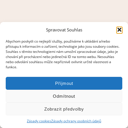
Spravovat Souhlas
Abychom poskytli co nejlepší služby, používáme k ukládání a/nebo
přístupu k informacím o zařízení, technologie jako jsou soubory cookies.
Souhlas s těmito technologiemi nám umožní zpracovávat údaje, jako je
chování při procházení nebo jedinečná ID na tomto webu. Nesouhlas
nebo odvolání souhlasu může nepříznivě ovlivnit určité vlastnosti a
funkce.
Příjmout
Odmítnout
Zobrazit předvolby
© 2021–2026 Pravý smalt
Zásady cookies
Zásady ochrany osobních údajů