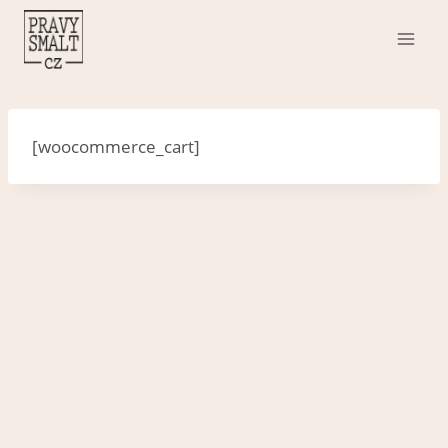
Přeskočit
na
obsah
[woocommerce_cart]